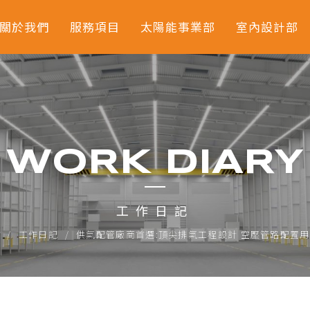
關於我們
服務項目
太陽能事業部
室內設計部
無塵潔淨室專案工程
庫板工程
機電工程
WORK DIARY
照明消防工程
工作日記
空調工程
頁
工作日記
供氣配管廠商首選:頂尖排氣工程設計 空壓管路配置
製程設備供水及排水
工程
製程設備供氣及抽氣