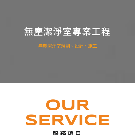
廠務工程規劃整合
室內設計部
無塵潔淨室專案工程
太陽能光電工程
庫板、機電、空調、地坪，相關廠務工程
辦公室、商業空間、住家空間設計規劃施
無塵潔淨室規劃、設計、施工
太陽能專案規劃、發電、蓄電
整合
工
OUR
SERVICE
服務項目