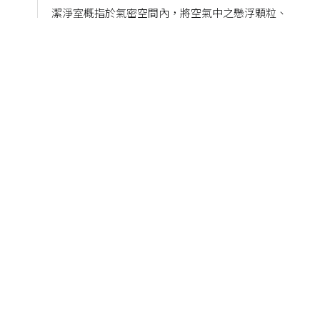
潔淨室概指於氣密空間內，將空氣中之懸浮顆粒、
微生物、化學揮發性物質，及溫度、濕度、震動，
控制於要求範圍級別內之空間。
庫板工程
庫板系指以鍍鋅鋼板或不銹鋼板，經粉體烤漆加工
後，以雙面包覆型式，內部填充各式防火建材。